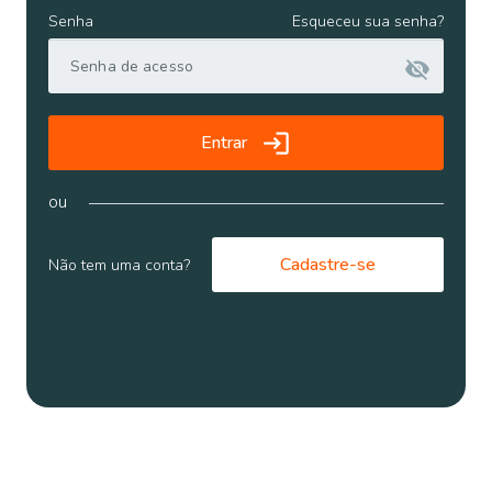
Senha
Esqueceu sua senha?
visibility_off
login
Entrar
ou
Cadastre-se
Não tem uma conta?